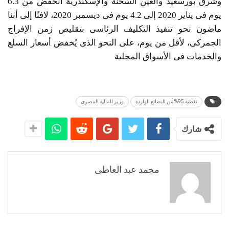
وشرق بورسعيد والعين السخنة والإسكندرية انخفض من 6.3
يوم فى يناير 2020 إلى 4.2 يوم فى ديسمبر 2020، لافتًا إلى أننا
ماضون نحو تنفيذ التكليف الرئاسى بتقليص زمن الإفراج
الجمركى، لأقل من يوم، على النحو الذى يُخفض أسعار السلع
والخدمات فى الأسواق المحلية
تغطية 95% من البضائع الواردة
وزير المالية المصري
شارك
محمد عبد العاطى