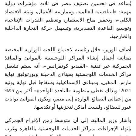
يُساعد فى تحسين تصنيف مصر فى ثلاث مؤشرات دولية
مهمة: «التنافسية العالمية، وممارسة الأعمال، وبيئة الاقتصاد
الكلى»، وتحفيز مناخ الاستثمار، وتعظيم القدرات الإنتاجية،
وتوسيع القاعدة التصديرية، وتسهيل حركة التجارة الداخلية
والخارجية.
أضاف الوزير، خلال رئاسته لاجتماع اللجنة الوزارية المختصة
بمتابعة أعمال إنشاء المراكز اللوجستية بالموانئ والمنافذ
الجمركية عبر تقنية «الفيديو كونفرانس»، أنه سيتم تشغيل
مراكز الخدمات اللوجستية بميناءى الدخيلة وبورتوفيق نهاية
مارس المقبل، وميناءى الإسماعيلية وسفاجا قبل نهاية يونيه
2021؛ وبذلك تغطى منظومة «النافذة الواحدة» أكثر من 95%
من إجمالى البضائع الواردة إلى مصر، وتكون الموانئ بوابات
عبور للبضائع، وليست أماكن لتخزينها أو تكدسها.
وأشار وزير المالية، إلى أن متوسط زمن الإفراج الجمركي
بإنهاء الإجراءات بمراكز الخدمات اللوجستية بالقاهرة وغرب