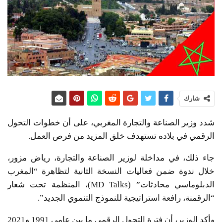
شارك
شدد وزير الصناعة والتجارة المغربي، على أن خطوات التحول
الرقمي في بلاده تستهدف خلق المزيد من فرص العمل.
جاء ذلك، في مداخلة لوزير الصناعة والتجارة، رياض مزور،
خلال ندوة ضمن فعاليات النسخة الثانية لتظاهرة “المغرب
الدبلوماسي محادثات” (MD Talks)، المنظمة تحت شعار
“الرقمنة، رافعة استراتيجية للنموذج التنموي الجديد”.
وأكد الوزير، أن فترة التحول الرقمي ما بين عامي 1991 و2021