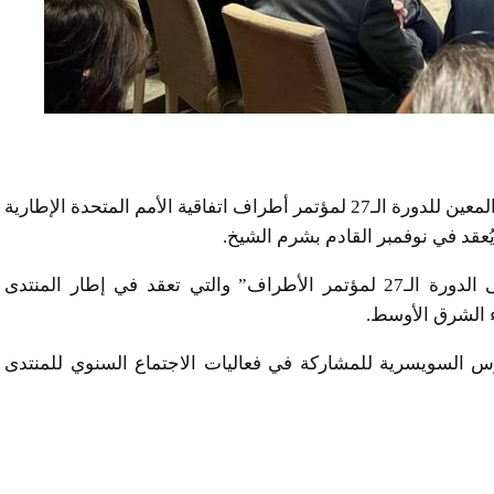
استعرض سامح شكري وزير الخارجية المصري، الرئيس المعين للدورة الـ27 لمؤتمر أطراف اتفاقية الأمم المتحدة الإطارية
ي يُعقد في نوفمبر القادم بشرم الشيخ.
جاء ذلك خلال مشاركة الوزير في جلسة “الطريق إلى الدورة الـ27 لمؤتمر الأطراف” والتي تعقد في إطار المنتدى
اء الشرق الأوسط.
 السويسرية للمشاركة في فعاليات الاجتماع السنوي للمنتدى