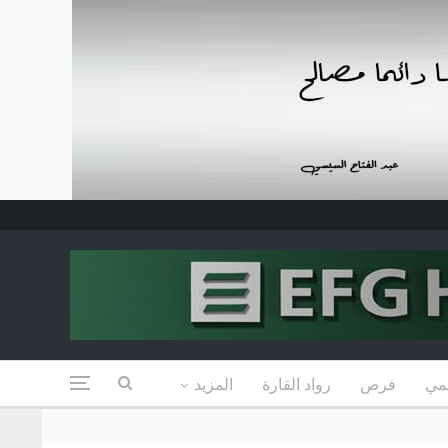
مي
فرص
رواد القارة
المزيد