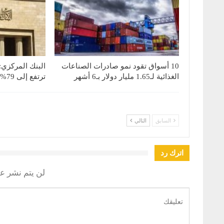
10 أسواق تقود نمو صادرات الصناعات
البنك المركزي:
الغذائية لـ1.65 مليار دولار بـ6 أشهر
ترتفع إلى 79% بنهاية يونيو 2026
السابق
التالي
اترك رد
لن يتم نشر عن