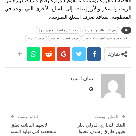
الحصة المقررة يومياً، كما تقوم الوزارة بضخ كميات كبيرة من
الزيت والسكر والأرز إضافة إلى السلع الأخرى التي توجد في
المنظومة، لمنافذ صرف السلع التموينية.
دعم الخبز والسلع التموينية
دعم الخبز والسلع التموينية سنويًا
دعم الخبز والسلع التموينية في مصر
وزير التموين المصري
وزير-التموين
شارك
إيمان السيد
السابق بوست
القادم بوست
البنك التجاري الدولي يعلن
الأسهم اليابانية تغلق
تعيين طارق رشدي عضوا
منخفضة قبل نهاية السنة