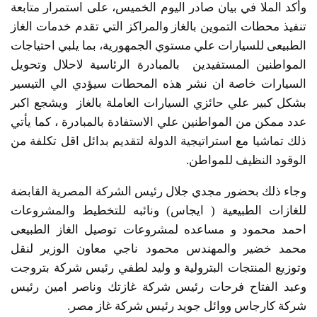
وأكد الملا في بيان صادر اليوم الخميس، على استمرار متابعة
تنفيذ محطات التموين بالغاز والمراكز التي تقدم خدمات الغاز
الطبيعى للسيارات علي مستوي الجمهورية، بما يلبي احتياجات
المواطنين المستفيدين بالمبادرة الرئاسية لاحلال وتحويل
السيارات خاصة ان نشر هذه المحطات سيؤدي الي التيسير
بشكل كبير علي حائزي السيارات العاملة بالغاز ويشجع اكبر
عدد ممكن من المواطنين علي الاستفادة بالمبادرة ، كما يأتي
ذلك تماشيا مع استراتيجية الدولة لتقديم بدائل اقل تكلفة من
الوقود النظيف للمواطن.
وجاء ذلك بحضور مجدي جلال رئيس الشركة المصرية القابضة
للغازات الطبيعية ( ايجاس) ونائبه للتخطيط والمشروعات
احمد محمود و مساعده لمشروعات توصيل الغاز الطبيعى
محمد خضير والمهندس محمود ناجي معاون الوزير لنقل
وتوزيع المنتجات البترولية و وليد لطفي رئيس شركة بتروجت
وعبد الفتاح فرحات رئيس شركة غازتك وناصر امين رئيس
شركة كارجاس ووائل جويد رئيس شركة غاز مصر.