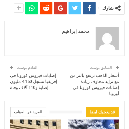
شارك
محمد إبراهيم
السابق بوست
القادم بوست
أسعار الذهب ترتفع بالتزامن
إصابات فيروس كورونا في
مع تزايد مخاوف زيادة
إفريقيا تسجل 4.150 مليون
إصابات فيروس كورونا في
إصابة و110 آلاف وفاة
أوروبا
قد يعجبك ايضا
المزيد عن المؤلف