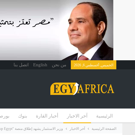
من نحن
English
اتصل بنا
الخميس, أغسطس 6, 2026
الرئيسية
آخر الاخبار
أخبار القارة
بنوك
بورص
الصفحة الرئيسية
آخر الاخبار
وزير الاستثمار يشهد إطلاق منصة “Startup Egypt” لدعم ريادة الأعمال في مصر