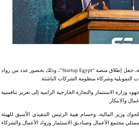
شهد الدكتور محمد فريد وزير الاستثمار والتجارة الخارجية، حفل إطلاق منصة “Startup Egypt”، وذلك بحضور عدد من رواد
 التمويلية وشركاء منظومة الشركات الناشئة.
هود وزارة الاستثمار والتجارة الخارجية الرامية إلى تعزيز تنافسية
مال والابتكار.
Startup E” بحضور أحمد كجوك وزير المالية، وحسام هيبة الرئيس التنفيذي الأسبق للهيئة
مثلي مجتمع الأعمال وصناديق الاستثمار ورواد الأعمال والشركاء