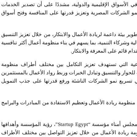
ي الأسواق الإقليمية والدولية، مشددًا على أن تصدير الخدمات
نمو الشركات المصرية وتعزيز قدرتها على المنافسة وفتح أسواق
طوير بيئة داعمة لريادة الأعمال والابتكار، من خلال تعزيز التنسيق
 وشركاء التنمية، بما يسهم في بناء منظومة أعمال أكثر تنافسية
 قائم على المعرفة والابتكار.
 إحدى المبادرات النوعية التي تستهدف تعزيز التكامل بين مختلف أطراف منظومة
حوار والتنسيق وتبادل الخبرات وربط رواد الأعمال بالمستثمرين
تسريع نمو الشركات الناشئة ورفع قدرتها على جذب التمويل
نظومة ريادة الأعمال وتعظيم الاستفادة من المبادرات والبرامج
وخلال الفعاليات، استعرض الدكتور ماجد غنيمة، رئيس مجلس أمناء مؤسسة “Startup Egypt”، رؤية المؤسسة وأهدافها
ومة ريادة الأعمال من خلال تعزيز التواصل بين مختلف الأطراف