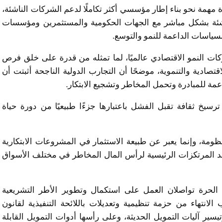
اق منصة “Startup Egypt” يمثل خطوة مهمة نحو بناء إطار مؤسسي أكثر تكاملًا لدعم الشركات الناشئة،
ناشئة بشكل مباشر مع الجهات الحكومية والمستثمرين ومؤسسات
سياسات الداعمة للنمو والتوسع.
ات النمو الاقتصادي عالميًا، لما تمثله من قدرة على خلق فرص
تصادية والتنموية، موضحًا أن التجارب الدولية الناجحة أثبتت أن
داعمة للمبادرة وتحمل المخاطر وتشجيع الابتكار.
سيخ ثقافة تقبل الفشل باعتبارها جزءًا طبيعيًا من دورة حياة
ة، وإنما يعبر عن طبيعة الاستثمار في المشروعات الابتكارية
أحد المرتكزات الرئيسية لرأس المال المخاطر في مختلف الأسواق
ق الحرة تواصلان العمل على استكمال وتطوير الأطر التشريعية
الانتهاء من حزمة تنظيمية وتعديلات باللائحة التنفيذية لقانون
ر آليات التمويل الحديثة، وعلى رأسها أدوات التمويل القابلة