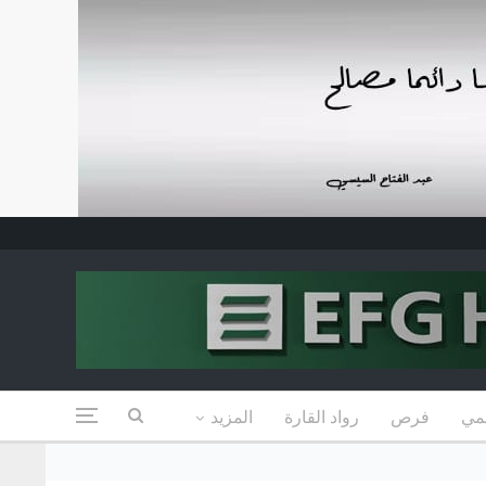
مي
فرص
رواد القارة
المزيد