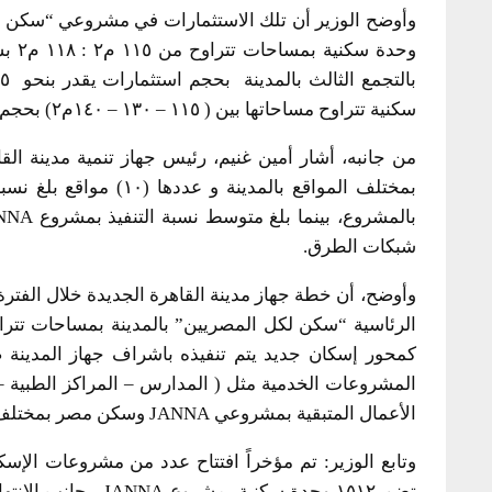
سكنية تتراوح مساحاتها بين ( ١١٥ – ١٣٠ – ١٤٠م٢) بحجم استثمارات يبلغ نحو 3 مليارات جنيه.
من جانبه، أشار أمين غنيم، رئيس جهاز تنمية مدينة ا
شبكات الطرق.
كمحور إسكان جديد يتم تنفيذه باشراف جهاز المدينة
المشروعات الخدمية مثل ( المدارس – المراكز الطبية – ال
الأعمال المتبقية بمشروعي JANNA وسكن مصر بمختلف المواقع.
تضم ١٥١٢ وحدة سكنية