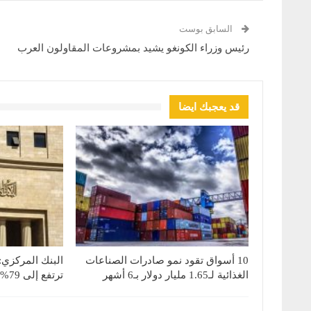
السابق بوست
رئيس وزراء الكونغو يشيد بمشروعات المقاولون العرب
قد يعجبك ايضا
10 أسواق تقود نمو صادرات الصناعات
البنك المركزي:
الغذائية لـ1.65 مليار دولار بـ6 أشهر
ترتفع إلى 79% بنهاية يونيو 2026