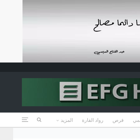
مي
فرص
رواد القارة
المزيد