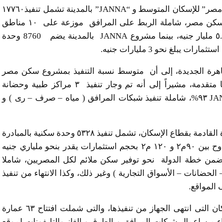
وأوضح الوزير أن تلك الاستثمارات في مشروعي “سكن مصر” للإسكان المتوسط و “JANNA” بالمدينة تشمل تنفيذ١٧٧٦٠
وحدة سكنية بمساحات تتراوح من ١١٥ م٢ : ١١٨ م٢ بسكن مصر، شاملة الربط على المرافق موزعة على ١٠ مناطق
بالتجمع الثالث بالمدينة بحجم استثمارات يقدر بنحو ٥.٥ مليار جنيه، بينما مشروع JANNA بالمدينة يضم 8760 وحدة
لقاهرة الجديدة، إلى أن متوسط نسبة التنفيذ بمشروع سكن مصر
بمختلف المواقع بالمدينة و عددها (١٠) مواقع بلغ نسبا متقدمة، مشيراً إلى أنه تم وجار تنفيذ ٣ مراكز طبية وحضانة
بالمشروع، بينما بلغ متوسط نسبة التنفيذ بمشروع JANNA ٩٣%، شاملة تنفيذ شبكات المرافق ( مياه – صرف – رى ) و
وأوضح، أن خطة جهاز مدينة القاهرة الجديدة خلال الفترة القادمة بقطاع الإسكان، تشمل تنفيذ ٥٣٢٨ وحدة سكنية بالمبادرة
الرئاسية “سكن لكل المصريين” بالمدينة بمساحات تتراوح بين ٩٠م٢ و ١٢٠ م٢ بحجم استثمارات يقدر بنحو ملياري جنيه
 ضمن خطة الدولة نحو توفير سكن ملائم لكل المصريين، شاملا
حضانات – الأسواق التجارية ) وغير ذلك، وكذا الانتهاء من تنفيذ
وتابع الوزير: تم مؤخراً افتتاح عدد من مشروعات الإسكان التى انتهى الجهاز من تنفيذها، والتى شملت افتتاح ٦٣ عمارة
 بمشروع JANNA، بجانب الانتهاء من اعمال شبكات المرافق و الطرق و الغاز والتليفونات لموقع