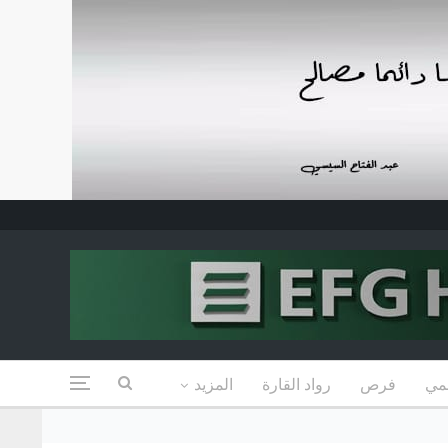
مي
فرص
رواد القارة
المزيد