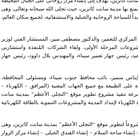
انت كاترين، يهدف إلى إنشاء مزار روحانى على الجبال المحيطة
متع بها مدينة سانت كاترين، حيث تجلى الله سبحانه وتعالى، وهى
للسياحة الروحانية والجبلية والاستشفائية، لجميع سكان العالم،
 المركزي للتعمير، والدكتور مصطفى منير، المستشار الفني لوزير
شروعات المرحلة الأولى، ولقاء الشركات المُنفذة واستشاريي
، رئيس جهاز تعمير سيناء، والمهندس بلال داوود، رئيس جهاز
 إيناس سمير، نائب محافظ جنوب سيناء، ومسئولى المحافظة،
 على الطبيعة مع جميع الجهات المعنية (المرافق – الكهرباء –
) لسرعة تنفيذ مشروع تطوير موقع “التجلى الأعظم” بمدينة سانت
 الكهرباء لإمداد المدينة والمشروعات التنموية بالطاقة الكهربائية
 الدكتور مصطفى منير، إلى أنه سيتم تنفيذ 14 مشروعاً لتطوير موقع “التجلى الأعظم” بمدينة سانت كاترين، وهى
 – إنشاء ساحة السلام – إنشاء الفندق الجبلى – إنشاء مركز الزوار