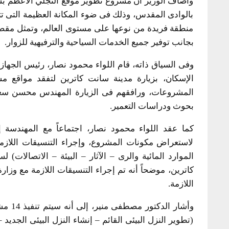
وأضاف الوزير أن مشروع تطوير موقع التجلي الأعظم بس
بالوادى المقدس، وذلك فى ضوء المكانة العظيمة التى تت
منطقة فريدة من نوعها على مستوى العالم، وتمثل مقصداً 
بجانب توفير جميع الخدمات السياحية والترفيهية للزوار.
وفى السياق ذاته، قام اللواء محمود نصار، رئيس الجهاز
الإسكان، بزيارة مدينة سانت كاترين لتفقد مواقع م
المشروعات، ورافقهم فى الزيارة المهندس محسن سعيد
بحوث ودراسات التعمير.
كما عقد اللواء محمود نصار، اجتماعاً مع المهندسة
لاستعراض مكونات المشروع، وإجراء التنسيقات اللازمة
الموارد المائية والرى – الآثار – البيئة – الاتصالات
كاترين، موضحاً أنه تم إجراء التنسيقات اللازمة مع وزارة
اللازمة.
وأشار
(تطوير النزل البيئى القائم – إنشاء النزل البيئى الجديد