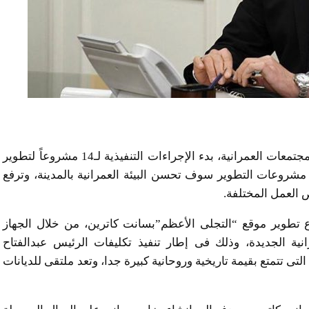
أعلن الدكتور عاصم الجزار، وزير الإسكان والمرافق والمجتمعات العمرانية، بدء الإجراءات التنفيذية لـ14 مشروعاً لتطوير
 مشروعات التطوير سوف تحسن البيئة العمرانية بالمدينة، وترفع
 العمل المختلفة.
ع تطوير موقع “التجلى الأعظم”بسانت كاترين، من خلال الجهاز
نية الجديدة، وذلك فى إطار تنفيذ تكليفات الرئيس عبدالفتاح
ى تتمتع بقيمة تاريخية وروحانية كبيرة جدا، وتعد ملتقى للديانات