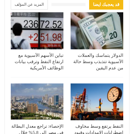
قد يعجبك ايضا
المزيد عن المؤلف
الدولار يتماسك والعملات
تباين الأسهم الآسيوية مع
الآسيوية تتذبذب وسط حالة
ارتفاع النفط وترقب بيانات
من عدم اليقين
الوظائف الأمريكية
النفط يرتفع وسط مخاوف
الإحصاء: تراجع معدل البطالة
اضطرابات الإمدادات وقيود
في مصر إلى 5.8% خلال