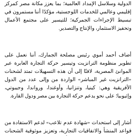
الدولية وسلاسل الإمداد العالمية؛ بما يعزز مكانة مصر كمركز
إقليمي وعالمي للخدمات اللوجستية، مؤكدًا أننا مستمرون في
تبسيط الإجراءات الجمركية؛ للتيسير على مجتمع الأعمال
وتحفيز الاستثمار، والإنتاج والتصدير.
أضاف أحمد أموي رئيس مصلحة الجمارك، أننا نعمل على
تطوير منظومة الترانزيت وتيسير حركة التجارة العابرة عبر
الموانئ المصرية، لافتًا إلى أن هذه التسهيلات تمتد لشحنات
«الترانزيت غير المباشر» الواردة من وإلى عدد من الدول
الأفريقية وهي: كينيا، وتنزانيا، وأوغندا، ورواندا، وجيبوتي،
وإثيوبيا؛ على نحو يدعم حركة التجارة بين مصر ودول القارة.
أشار إلى استحداث «شهادة عدم تلاعب» لدعم الاستفادة من
قواعد المنشأ والاتفاقيات التجارية، وتعزيز موثوقية الشحنات