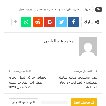
البترول
طرح مناطق للبحث والتنقيب في جنوب مصر
وزارة البترول
شارك
محمد عبد العاطى
السابق بوست
القادم بوست
مصر تستهدف ميكنة شاملة
انخفاض حركة النقل الجوي
لمصلحة «الضرائب» واتحاد
بمطارات المغرب بنسبة
الصناعات
71% خلال 2020
قد يعجبك ايضا
المزيد عن المؤلف