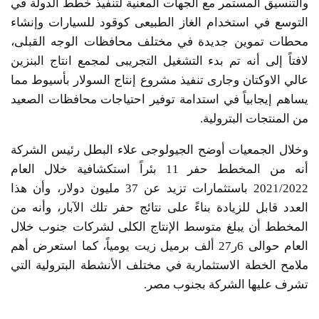
والتنسيق المستمر مع الجهات المعنية لتنفيذ خطط الدولة في
التوسع في استخدام الغاز الطبيعى كوقود للسيارات وإنشاء
محطات تموين جديدة في مختلف محافظات الوجه القبلى،
لافتاً إلى أنه تم بدء التشغيل التجريبى لمجمع انتاج البنزين
عالي الاوكتان وجارى تنفيذ مشروع إنتاج السولار بأسيوط مما
يساهم إيجابياً في استدامة توفير احتياجات محافظات الصعيد
من المنتجات البترولية.
وخلال الجمعيات أوضح الجيولوجى علاء البطل رئيس الشركة
أنه من المخطط حفر 11 بئراً استكشافية خلال العام
2021/2022 باستثمارات تزيد عن 37 مليون دولار، وأن هذا
العدد قابل للزيادة بناءً على نتائج حفر تلك الآبار، وأنه من
المخطط أن يبلغ متوسط الإنتاج الكلى لشركات جنوب خلال
العام حوالى 6ر27 ألف برميل زيت يومياً، كما استعرض أهم
ملامح الخطة الاستثمارية في مختلف الأنشطة البترولية التي
تشرف عليها الشركة بجنوب مصر.