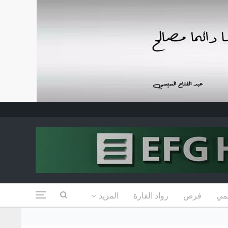
مي
فرص
رواد القارة
المزيد