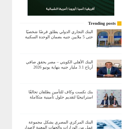
Trending posts
البنك التجاري الدولي يطلق قرضًا شخصيًا
حتى 5 ملايين جنيه بضمان الوحدة السكنية
البنك الأهلي الكويتي – مصر يحقق صافي
أرباح 3.1 مليار جنيه بنهاية يونيو 2026
بنك نكست وكاف للتأمين يطلقان تحالفًا
استراتيجيًا لتقديم حلول تأمينية متكاملة
البنك المركزي المصري يشكل مجموعة
عمل من الوزارات والجهات المعنية لإصدار