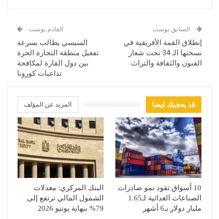
السابق بوست
القادم بوست
إنطلاق القمة الأفريقية في
السيسي يطالب بسرعة
نسختها الـ 34 تحت شعار
تفعيل منطقة التجارة الحرة
الفنون والثقافة والتراث
بين دول القارة لمكافحة
تداعيات كورونا
قد يعجبك ايضا
المزيد عن المؤلف
10 أسواق تقود نمو صادرات
البنك المركزي: معدلات
الصناعات الغذائية لـ1.65
الشمول المالي ترتفع إلى
مليار دولار بـ6 أشهر
79% بنهاية يونيو 2026