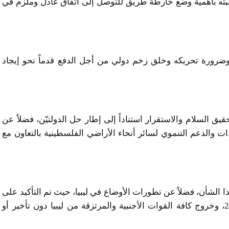
لبته بأهمية وضع خارطة طريق للتوصل إلى اتفاق عادل وملزم في
 وضرورة تحريكه وخلق زخم دولي من أجل الدفع قدماً نحو إيجاد
السلام والاستقرار استناداً إلى إطار حل الدولتيّن، فضلاً عن
 والدعم التنموي لسائر أنحاء الأراضي الفلسطينية بالتعاون مع
 الشأن، فضلاً عن تطورات الأوضاع في ليبيا، حيث تم التأكيد على
أهمية عقد الانتخابات في موعدها يوم 24 ديسمبر 2021، وخروج كافة القوات الأجنبية والمرتزقة من ليبيا دون تأخير أو