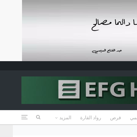
مي
فرص
رواد القارة
المزيد