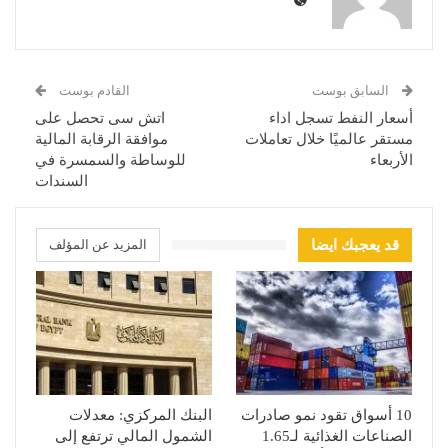
السابق بوست
القادم بوست
أسعار النفط تسجل اداء
اتش سى تحصل على
مستقر عالميًا خلال تعاملات
موافقة الرقابة المالية
الأربعاء
للوساطة والسمسرة في
السندات
قد يعجبك ايضا
المزيد عن المؤلف
10 أسواق تقود نمو صادرات
البنك المركزي: معدلات
الصناعات الغذائية لـ1.65
الشمول المالي ترتفع إلى