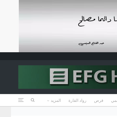
مي
فرص
رواد القارة
المزيد