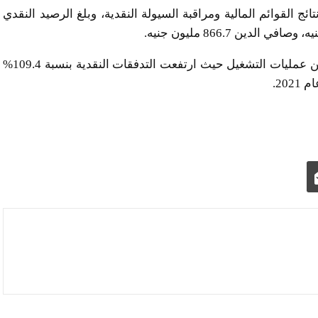
 القوائم المالية ومراقبة السيولة النقدية، وبلغ الرصيد النقدي
وحققت أوراسكوم للتنمية مصر تدفقات نقدية إيجابية من عمليات التشغيل حيث ارتفعت التدفقات النقدية بنسبة 109.4%