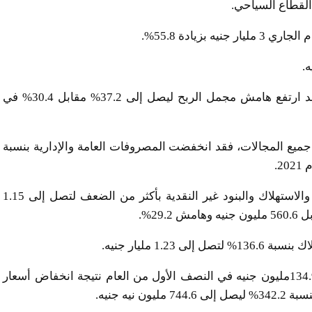
القطاع السياحي.
زيادة 55.8%.
وتمكنت المجموعة من تحقيق هوامش ربحية جيدة، فقد ارتفع هامش مجمل الربح ليصل إلى 37.2% مقابل 30.4% في
ميع المجالات، فقد انخفضت المصروفات العامة والإدارية بنسبة
وارتفعت الأرباح قبل خصم الفوائد والضرائب والإهلاك والاستهلاك والبنود غير النقدية بأكثر من الضعف لتصل إلى 1.15
1. مليار جنيه.
وانخفضت مصروفات الفوائد بنسبة 16.8% لتصل إلى 134.9مليون جنيه في النصف الأول من العام نتيجة انخفاض أسعار