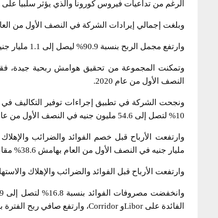
الرغم من تداعيات فيروس كورونا والذي يؤثر سلبيا على 
وبلغت إجمالي إيرادات الشركة في النصف الأول من العام الجاري 3 مليار جنيه ب
وارتفع مجمل الربح بنسبة 90.9% ليصل إلى 1.1 مليار جنيه.
النصف الأول من عام 2020.
ونجحت الشركة في تطبيق إجراءات توفير التكاليف في ج
10% لتصل إلى 54.6 مليون جنيه في النصف الأول من عام 2021.
مليار جنيه في النصف الأول من العام بهامش 38.6% مقابل 560.6 مليون جنيه وهامش 29.2%.
وارتفعت الأرباح قبل الفوائد والضرائب والإهلاك والاستهلاك بنسبة 136.6% لتصل إلى 23
الفائدة على Liborو Corridor، وارتفع صافي ربح الفترة بنسبة 342.2% ليصل إلى 744.6 مليون نيه جنيه.