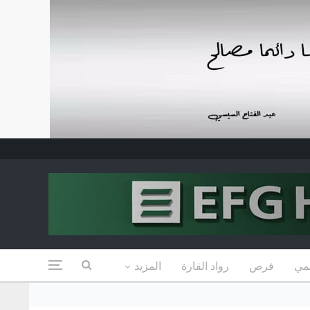
مي
فرص
رواد القارة
المزيد