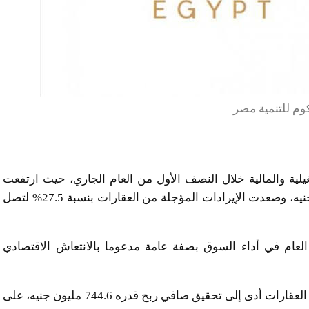
وم للتنمية مصر
لية والمالية خلال النصف الأول من العام الجاري، حيث ارتفعت
صافي المبيعات العقارية بنسبة 40% لتصل إلى 4 مليار جنيه، وصعدت الإيرادات المؤجلة من العقارات بنسبة 27.5% لتصل
لعام في أداء السوق بصفة عامة مدعوما بالانتعاش الاقتصادي
ولفتت إلى أن التحسن في النتائج المالية المدفوع بقطاع العقارات أدى إلى تحقيق صافي ربح قدره 744.6 مليون جنيه، على