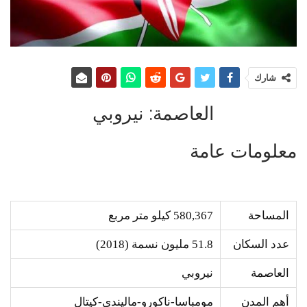
شارك
العاصمة: نيروبي
معلومات عامة
المساحة
580,367 كيلو متر مربع
عدد السكان
51.8 مليون نسمة (2018)
العاصمة
نيروبي
أهم المدن
مومباسا-ناكورو-ماليندي-كيتال