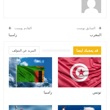
السابق بوست
القادم بوست
المغرب
زامبيا
قد يعجبك ايضا
المزيد عن المؤلف
تونس
زامبيا