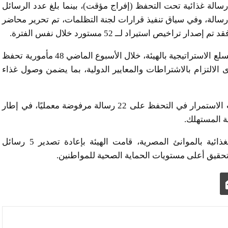
يما يتعلق بالإفراجات الجمركية، تم الإفراج عن 1042 رسالة غذائية تحت التحفظ (إفراج مؤقت)، بينما بلغ عدد الرسائل
تي تم الإفراج عنها ضمن منظومة الإفراج السريع 372 رسالة، وفي سياق تنفيذ قرارات لجنة التظلمات، تم تحرير محاضر
ونفّذت الإدارة العامة للرقابة على المنشآت التخزينية والسلع الاستراتيجية بالهيئة، خلال الأسبوع الماضي 48 مأمورية تحفظ
ك لمتابعة مدى الالتزام بالاشتراطات والمعايير الدولية، بما يضمن وصول غذاء
كما تم التحفظ على 181 رسالة غذائية واردة، إلى جانب الاستمرار في التحفظ على 22 رسالة مرفوضة معمليًا، في إطار
ة المستهلك.
وفيما يخص السعة التخزينية وعدم تكدس الرسائل الغذائية بالموانئ المصرية، قامت الهيئة بإعادة تصدير 5 رسائل
حقيق أعلى مستويات الحماية الصحية للمواطنين.