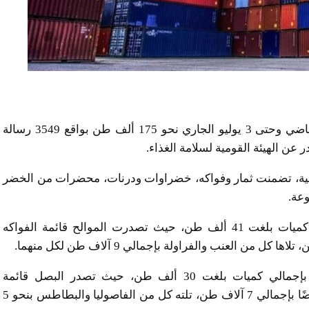
سجلت صادرات مصرالغذائية خلال الفترة 27 يونيو الماضي وحتى 3 يوليو الجاري نحو 175 ألف طن بواقع 3549 رسالة
ًا من المنتجات الغذائية، تضمنت ثمار وفواكه، خضراوات ودرنات، محضرات من الخضر
وعة.
وبلغ عدد أصناف الفواكه المصدرة 41 صنفًا، بإجمالي كميات بلغت 41 ألف طن، حيث تصدرت الموالح قائمة الفواكه
كما بلغ عدد أصناف الخضراوات المصدَّرة 44 صنفًا، بإجمالي كميات بلغت 30 ألف طن، حيث تصدر البصل قائمة
الخضراوات المصرية المصدرة خلال الأسبوع الماضي أيضًا بإجمالي 7 آلاف طن، تلته كل من الفاصوليا والبطاطس بنحو 5