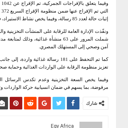
وف
ال
إثبات حالة لعدد 85 رسالة، وفيما يخص نشاط الاستيراد، فقد تم إصدار تراخيص استيراد لــ 52 مستورد خلال نفس الفترة.
شملت المرور على 63 منشأة غذائية، وذل
آمن وصحي إلى المستهلك المصري.
تعزيز منظومة الرقابة على الواردات الغذائية وحماية صح
مرفوضة، بما يسهم في ضمان انسيابية حركة الواردات وت
شارك
Egy Africa