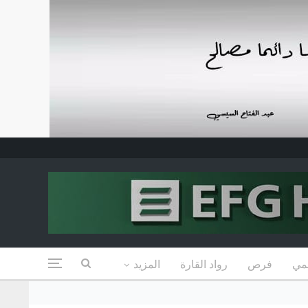
مي
فرص
رواد القارة
المزيد