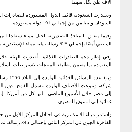
آلاف طن لكل منهما.
وتصدرت السعودية قائمة الدول المستوردة للصادرات الغذا
السودان وليبيا من بين إجمالي 191 دولة مستوردة.
وفيما يتعلق بالمنافذ التصديرية، احتل ميناء سفاجا ال
الماضي أيضًا بإجمالي 625 رسالة، يليه ميناء الإسكندرية بـإجمالي 507 رسالة، ثم ميناء دمياط بإجمالي 459 رسالة.
المعتمدة بما يضمن مطابقة المنتجات لاشتراطات السلامة
شركة، وتنوعت الأصناف الواردة لتشمل القمح، فول الص
غذائية إلى السوق المصري.
القاهرة الجوي في المركز الثاني بإجمالي 346 رسالة، ثم ميناء بورسعيد بـإجمالي 186 رسالة.