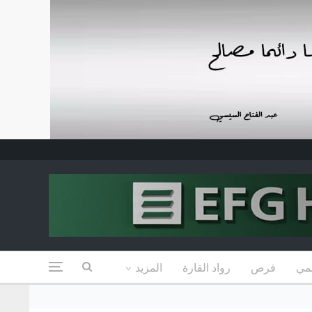
مي
فرص
رواد القارة
المزيد