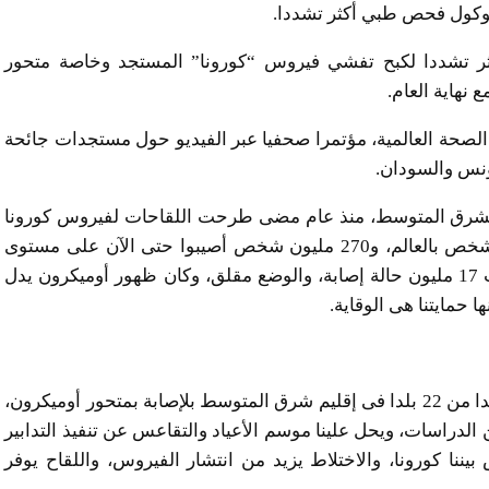
أكثر تشددا لكبح تفشي فيروس “كورونا” المستجد وخاصة متحور
 نهاية العام.
لصحة العالمية، مؤتمرا صحفيا عبر الفيديو حول مستجدات جائحة
ونس والسودان.
مى لشرق المتوسط، منذ عام مضى طرحت اللقاحات لفيروس كورونا
وكنا نتمنى إنهاء الجائحة لكن قد أودى بحياة 5 ملايين شخص بالعالم، و270 مليون شخص أصيبوا حتى الآن على مستوى
العالم، موضحا أنه فى إقليم شرق المتوسط أدى لحدوث 17 مليون حالة إصابة، والوضع مقلق، وكان ظهور أوميكرون يدل
ا حمايتنا هى الوقاية.
وقال يتميز فصل الشتاء بزيادة الحالات، وقد أبلغت 14 بلدا من 22 بلدا فى إقليم شرق المتوسط بلإصابة بمتحور أوميكرون،
ن الدراسات، ويحل علينا موسم الأعياد والتقاعس عن تنفيذ التدابير
بيننا كورونا، والاختلاط يزيد من انتشار الفيروس، واللقاح يوفر