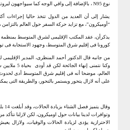
نوع N95 ، بالإضافة إلى واقي الوجه كما سيواجهون لبروتوكول فحص طبي أكثر تشددا.
يشار إلى أن العديد من الدول تتخذ حاليا إجراءات 
“أوميكرون”، مع تزايد حركة السفر حول العالم بالتزامن مع
يذكرأن، عقد المكتب الإقليمى لشرق المتوسط بمنظمة ا
كورونا فى إقليم شرق المتوسط، وجهود الاستجابة فى ت
من جانبه قال الدكتور أحمد المنظرى، المدير الإقلي
على أنه لازال يتحور ويستمر بالتحور، والطريقة التى يمكنه
وتوافرات لدينا بيانات حول اوميكرون، لكن لازلنا نتأكد م
الاحترازية يؤدى لزيادة الحالات والوفيات، ولازال يعيش 