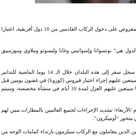
اعلنت وزارة الصحة السنغافورية أنه تقرر رفع الحظر المفروض على دخول الركاب القادمين من 10 دول أفريقية، اعتبارا
الدول هي” بوتسوانا وإسواتيني وغانا وليسوتو وملاوي وموزمبيق
وسيخضع الركاب الذين يصلون إلى سنغافورة ولديهم سجل سفر إلى هذه البلدان خلال الـ 14 يوما الماضية للتدابير
ه سيتعين عليهم إجراء اختبار فيروس (كورونا) في غضون يومين قبل
المغادرة إلى سنغافورة، واختبار آخر عند الوصول ، كما سيتعين عليهم العزل لمدة 10 أيام في منشأة مخصصة، وسيتم
/الأربعاء/ تشديد الإجراءات لجميع العالمين بالمطارات ممن لهم
 متحور “أوميكرون”.
ين الذين يتعاملون مع الركاب سيلزمون بارتداء كمامات الوجه من