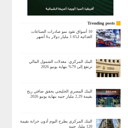
Trending posts
10 أسواق تقود نمو صادرات الصناعات
الغذائية لـ1.65 مليار دولار بـ6 أشهر
البنك المركزي: معدلات الشمول المالي
ترتفع إلى 79% بنهاية يونيو 2026
البنك المصري الخليجي يحقق صافي ربح
بقيمة 2,29 مليار جنيه بنهاية يونيو 2026
البنك المركزي يطرح اليوم أذون خزانة بقيمة
120 مليار جنيه