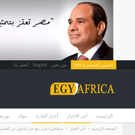
من نحن
English
اتصل بنا
الخميس, أغسطس 6, 2026
الرئيسية
آخر الاخبار
أخبار القارة
بنوك
بورص
الصفحة الرئيسية
آخر الاخبار
سنغافورة تقرر رفع حذر الدخول عن القادمين من 10 دول 