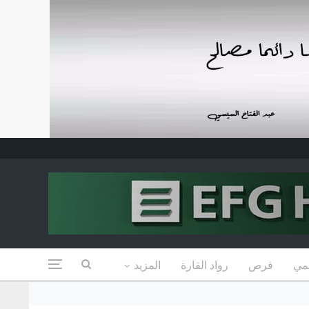
مي
فرص
رواد القارة
المزيد