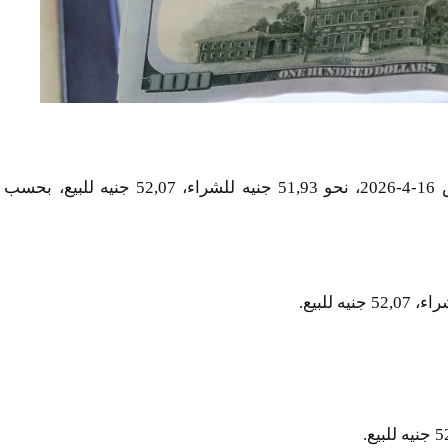
سجل متوسط سعر الدولار مقابل الجنيه اليوم الخميس 16-4-2026، نحو 51,93 جنيه للشراء، 52,07 جنيه للبيع، بحسب