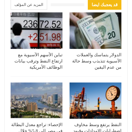
قد يعجبك ايضا
المزيد عن المؤلف
الدولار يتماسك والعملات
تباين الأسهم الآسيوية مع
الآسيوية تتذبذب وسط حالة
ارتفاع النفط وترقب بيانات
من عدم اليقين
الوظائف الأمريكية
النفط يرتفع وسط مخاوف
الإحصاء: تراجع معدل البطالة
اضطرابات الإمدادات وقيود
في مصر إلى 5.8% خلال