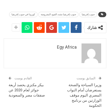
جنوب إفريقيا
جنوب إفريقيا تشدد القيود المفروضة
كورونا في جنوب إفريقيا
شارك
Egy Africa
السابق بوست
القادم بوست
وزيرا السياحة والصحة
بيكر مكنزي يحصد أربعة
يستعرضان أمام النواب
جوائز لعام 2020 عن
المصري اليوم موقف
صفقات مصر والسعودية
الوزارتين من برنامج
الحكومة