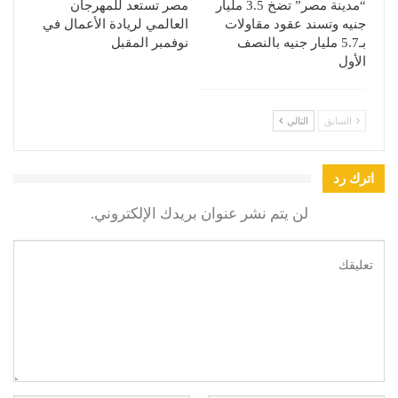
“مدينة مصر” تضخ 3.5 مليار
مصر تستعد للمهرجان
جنيه وتسند عقود مقاولات
العالمي لريادة الأعمال في
بـ5.7 مليار جنيه بالنصف
نوفمبر المقبل
الأول
السابق
التالي
اترك رد
لن يتم نشر عنوان بريدك الإلكتروني.