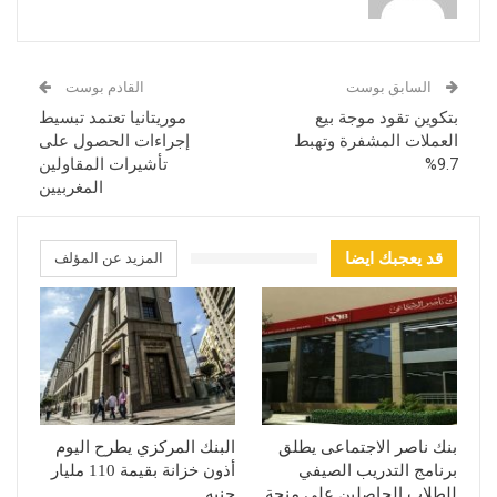
السابق بوست
القادم بوست
بتكوين تقود موجة بيع
موريتانيا تعتمد تبسيط
العملات المشفرة وتهبط
إجراءات الحصول على
9.7%
تأشيرات المقاولين
المغربيين
قد يعجبك ايضا
المزيد عن المؤلف
بنك ناصر الاجتماعى يطلق
البنك المركزي يطرح اليوم
برنامج التدريب الصيفي
أذون خزانة بقيمة 110 مليار
للطلاب الحاصلين على منحة
جنيه