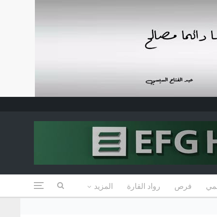
مي
فرص
رواد القارة
المزيد