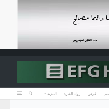
مي
فرص
رواد القارة
المزيد