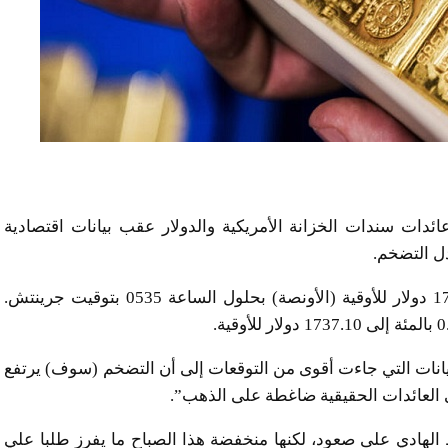
دات سندات الخزانة الأمريكية والدولار عقب بيانات اقتصادية
ل التضخم.
وهبط الذهب في السوق الفورية 0.4 بالمئة إلى 1735.90 دولار للأوقية (الأونصة) بحلول الساعة 0535 بتوقيت جرينتش.
يانات التي جاءت أقوى من التوقعات إلى أن التضخم (سوف) يرتفع
ي العائدات الحقيقية ضاغطة على الذهب”.
 الهادي على صعود، لكنها منخفضة هذا الصباح ما يفرز طلبا علي