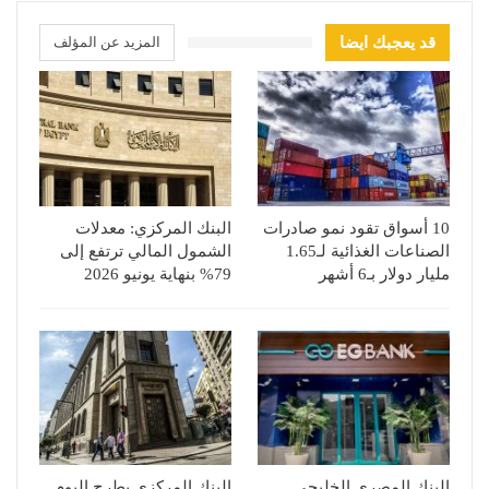
قد يعجبك ايضا
المزيد عن المؤلف
10 أسواق تقود نمو صادرات
البنك المركزي: معدلات
الصناعات الغذائية لـ1.65
الشمول المالي ترتفع إلى
مليار دولار بـ6 أشهر
79% بنهاية يونيو 2026
البنك المصري الخليجي
البنك المركزي يطرح اليوم