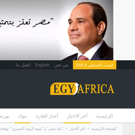
من نحن
English
اتصل بنا
السبت, أغسطس 8, 2026
الرئيسية
آخر الاخبار
أخبار القارة
بنوك
بورص
الصفحة الرئيسية
آخر الاخبار
“بنك مصر” و” تنمية الريف المصري ” يوقعا