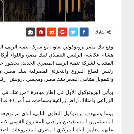
شارك
وقع بنك مصر بروتوكولي تعاون مع شركة تنمية الريف ال
هشام عكاشه- الرئيس التنفيذي لبنك مصر، واللواء أر
المنتدب لشركة تنمية الريف المصري الجديد، بحضور حس
رئيس قطاع الفروع والتجزئة المصرفية ببنك مصر، 
والتمويل متناهي الصغر ببنك مصر، ومحسن درويش_ رئي
ويأتي البروتوكول الأول في إطار مبادرة “مزرعتك في 
الزراعي وامتلاك أراضٍ زراعية بمساحات تبدأ من 40 فداناً وتصل إلى 200 فدان للفرد أو الشركة المتعاقدة.
بينما يستهدف بروتوكول التعاون الثاني، الذى تم توقي
المستثمرين المستفيدين بأراضي المشروع القومي لاست
عليهم معايير البنك المركزي المصري للمشروعات الصغير