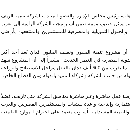
هاب، رئيس مجلس الإدارة والعضو المنتدب لشركة تنمية الريف
صر يمثل خطوة مهمة ضمن استراتيجية الشركة الرامية إلى تعزيز
والحلول التمويلية والمصرفية للمستثمرين والمنتفعين بأراضي
 أن مشروع تنمية المليون ونصف المليون فدان يُعد أحد أكبر
الدولة المصرية في العصر الحديث.. مشيراً إلى أن المشروع شهد
معدلات تنفيذ متقدمة خلال السنوات الأخيرة، حيث دخل ما يقرب من 600 ألف فدان بالفعل مراحل الاستصلاح والزراعة
ة من جانب الشركة وشركاء التنمية بالدولة ومن القطاع الخاص،
مشروع قام بتوفير ما يقرب من 500 ألف فرصة عمل مباشرة وغير مباشرة بمناطق الشركة حتى تاريخه، فضلاً
مارية وإنتاجية واعدة للشباب والمستثمرين المصريين والعرب
والتنمية المستدامة بأسلوب يعتمد على احترام الموارد الطبيعية