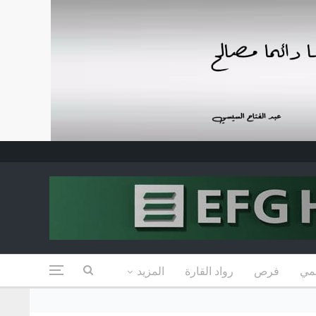
مي
فرص
رواد القارة
المزيد