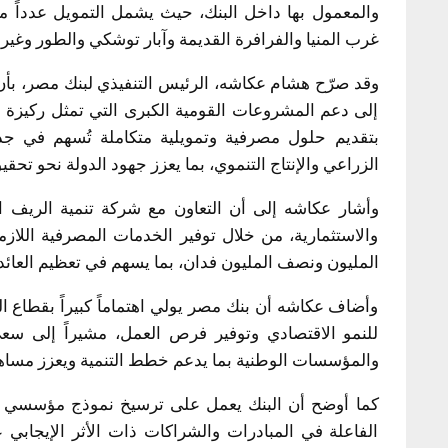
والمعمول بها داخل البنك، حيث يشمل التمويل عدداً من
غرب المنيا والفرافرة القديمة وآبار توشكي والطور وغي
وقد صرّح هشام عكاشه، الرئيس التنفيذي لبنك مصر، بأن ت
إلى دعم المشروعات القومية الكبرى التي تمثل ركيزة أسا
بتقديم حلول مصرفية وتمويلية متكاملة تُسهم في ج
الزراعي والإنتاج التنموي، بما يعزز جهود الدولة نحو تحقيق
وأشار عكاشه إلى أن التعاون مع شركة تنمية الريف 
والاستثمارية، من خلال توفير الخدمات المصرفية اللا
المليون ونصف المليون فدان، بما يسهم في تعظيم العائد
وأضاف عكاشه أن بنك مصر يولي اهتماماً كبيراً بقطاع 
للنمو الاقتصادي وتوفير فرص العمل، مشيراً إلى سع
والمؤسسات الوطنية بما يدعم خطط التنمية ويعزز مساه
كما أوضح أن البنك يعمل على ترسيخ نموذج مؤسسي يُح
الفاعلة في المبادرات والشراكات ذات الأثر الإيجابي 