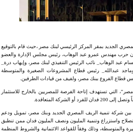
مصري الجديد بمقر المركز الرئيسي لبنك مصر ،حيث قام بالتوقيع
كان حرب مهندس عمرو عبد الوهاب، رئيس مجلس الإدارة والعضو
ام عبد الوهاب_ نائب الرئيس التنفيذي لبنك مصر، وإيهاب درة_
وماجد عبدالله_ رئيس قطاع المشروعات الصغيرة والمتوسطة
س قطاع الفروع ببنك مصر، ولفيف من قيادات الطرفين.
مصر”، التي تستهدف إتاحة الفرصة للمصريين بالخارج للاستثمار
عه بين شركة تنمية الريف المصري الجديد وبنك مصر، تمويل ودعم
صلاح واستزراع وتنمية المليون ونصف المليون فدان ممن تنطبق
ة والمتوسطة، وذلك وفقاً للقواعد الائتمانية والشروط المنظمة