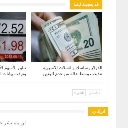
قد يعجبك ايضا
الدولار يتماسك والعملات الآسيوية
تباين الأسهم ال
تتذبذب وسط حالة من عدم اليقين
وترقب بيانات ا
السابق
التالي
اترك رد
لن يتم نشر عن