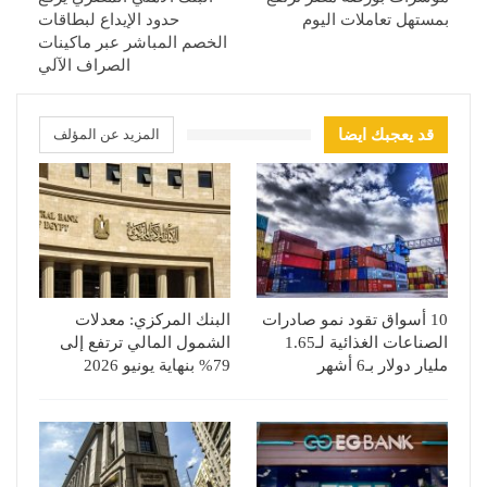
بمستهل تعاملات اليوم
حدود الإيداع لبطاقات
الخصم المباشر عبر ماكينات
الصراف الآلي
قد يعجبك ايضا
المزيد عن المؤلف
10 أسواق تقود نمو صادرات
البنك المركزي: معدلات
الصناعات الغذائية لـ1.65
الشمول المالي ترتفع إلى
مليار دولار بـ6 أشهر
79% بنهاية يونيو 2026