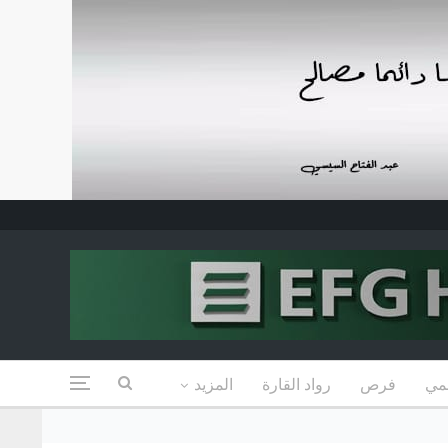
مي
فرص
رواد القارة
المزيد