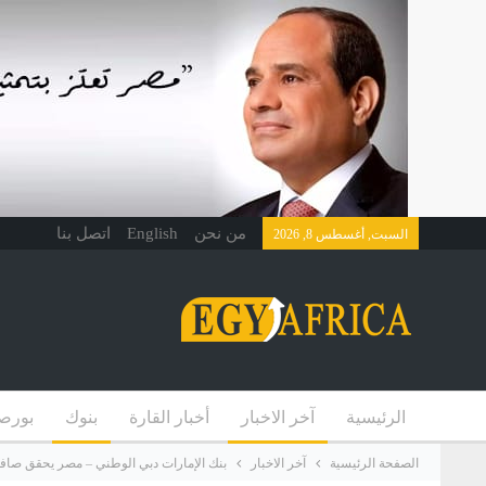
من نحن
English
اتصل بنا
السبت, أغسطس 8, 2026
الرئيسية
آخر الاخبار
أخبار القارة
بنوك
بورص
الصفحة الرئيسية
آخر الاخبار
بنك الإمارات دبي الوطني – مصر يحقق صافي أرباح 1.7 مليار جنيه بنها