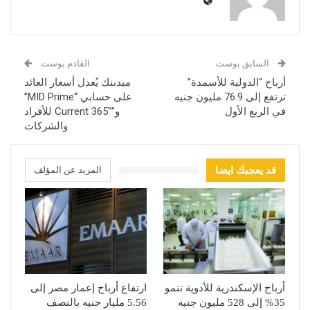
السابق بوست
القادم بوست
أرباح “الدولية للأسمدة”
ميدبنك يُعدل أسعار العائد
ترتفع إلى 76.9 مليون جنيه
على حسابي “MID Prime”
في الربع الأول
و”Current 365″ للأفراد
والشركات
قد يعجبك ايضا
المزيد عن المؤلف
أرباح الإسكندرية للأدوية تنمو
ارتفاع أرباح إعمار مصر إلى
35% إلى 528 مليون جنيه
5.56 مليار جنيه بالنصف