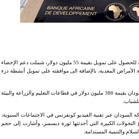
تقدم السودان بعدد من المشاريع للبنك الأفريقي للتنمية، للحصول على تمويل بقيمة 55 مليون دولار، شملت دعم الإحصاء
 الأمراض المعدية، بالإضافة الى موافقته على تمويل أنشطة درء
يأتي ذلك ضمن المشاريع التي يمولها البنك حاليا في السودان بقيمة 388 مليون دولار في قطاعات التعليم والزراعة والبيئة
للشباب.
ة السودان عبر تقنية الفيديو كونفرنس في الاجتماعات السنوية،
التحولات الكبيرة التي أحدثتها ثورة ديسمبر، وأشارت إلى حجم
لسلام والتنمية المستدامة.