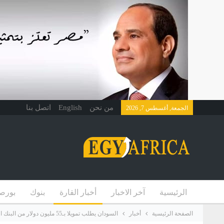
من نحن
English
اتصل بنا
الجمعة, أغسطس 7, 2026
الرئيسية
آخر الاخبار
أخبار القارة
بنوك
بورص
الصفحة الرئيسية
أخبار
السودان يطلب تمويلا بـ55 مليون دولار من البنك الأفريقي للتنمية