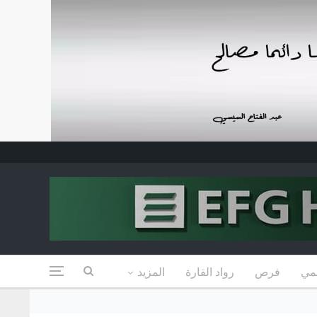
مي
فرص
رواد القارة
المزيد