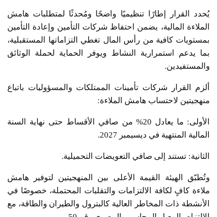
يُحدد القرار إطارًا تنظيميًا واضحًا ومُحدثًا لمتطلبات هامش
الملاءة المالية، يضمن احتفاظ شركات التأمين وإعادة التأمين
بمستويات كافية من رأس المال تغطي التزاماتها المستقبلية،
بما يدعم استمرارية النشاط ويوفر الحماية لحملة الوثائق
والمستفيدين.
ألزم القرار شركات تأمينات الممتلكات والمسؤوليات باتباع
منهجيتين لاحتساب هامش الملاءة:
الأولى: ما يعادل 20% من صافي الأقساط حتى نهاية السنة
المالية المنتهية في ديسيمبر 2027.
الثانية: تستند إلى صافي التعويضات التحميلية.
وتُطبّق الهيئة القيمة الأعلى بين المنهجيتين لتوفير هامش
ملاءة كافٍ لكافة الالتزامات والتقلبات المحتملة، خصوصًا في
الأنشطة ذات المخاطر العالية كالبترول والطيران والطاقة، مع
الالتزام بالمعيار المحاسبي المصري رقم 50.