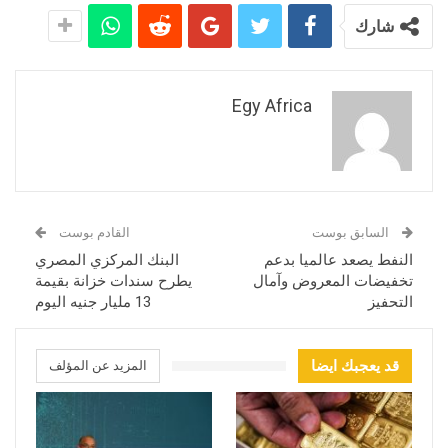
شارك
Egy Africa
السابق بوست
القادم بوست
النفط يصعد عالميا بدعم
البنك المركزي المصري
تخفيضات المعروض وآمال
يطرح سندات خزانة بقيمة
التحفيز
13 مليار جنيه اليوم
قد يعجبك ايضا
المزيد عن المؤلف