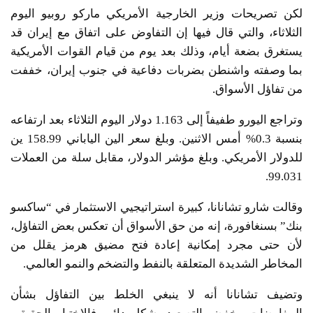
لكن تصريحات وزير الخارجية الأمريكي ماركو روبيو اليوم
الثلاثاء، والتي قال فيها إن التفاوض على اتفاق مع إيران قد
يستغرق بضعة أيام، وذلك بعد يوم من قيام القوات الأمريكية
بما وصفته واشنطن بضربات دفاعية في جنوب إيران، خففت
من تفاؤل الأسواق.
وتراجع اليورو طفيفاً إلى 1.163 دولار اليوم الثلاثاء بعد ارتفاعه
بنسبة 0.3% أمس الاثنين. وبلغ سعر الين الياباني 158.99 ين
للدولار الأمريكي. وبلغ مؤشر الدولار، مقابل سلة من العملات
99.031.
وقالت شارو تشانانا، كبيرة استراتيجيي الاستثمار في “ساكسو
بنك” بسنغافورة، إنه من حق الأسواق أن تعكس بعض التفاؤل،
لأن حتى مجرد إمكانية إعادة فتح مضيق هرمز يقلل من
المخاطر الشديدة المتعلقة بالنفط والتضخم والنمو العالمي.
وتضيف تشانانا أنه لا ينبغي الخلط بين التفاؤل بشأن