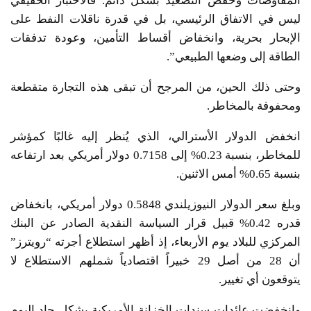
المفاوضات وخفض التصعيد بشكل دائم. فالاختبار الحقيقي
ليس في الاتفاق الرئيسي، بل في قدرة ناقلات النفط على
الإبحار بحرية، وانخفاض أقساط التأمين، وعودة تدفقات
الطاقة إلى وضعها الطبيعي”.
وحتى ذلك الحين، من المرجح أن تبقى هذه التجارة متقطعة
ومحفوفة بالمخاطر.
انخفض الدولار الأسترالي، الذي يُنظر إليه غالبًا كمؤشر
للمخاطر، بنسبة 0.23% إلى 0.7158 دولار أمريكي بعد ارتفاعه
بنسبة 0.65% أمس الاثنين.
وبلغ سعر الدولار النيوزيلندي 0.5848 دولار أمريكي، بانخفاض
قدره 0.42% قبيل قرار السياسة النقدية الصادر عن البنك
المركزي للبلاد يوم الأربعاء، إذ أظهر استطلاع أجرته “رويترز”
أن 28 من أصل 29 خبيراً اقتصادياً شملهم الاستطلاع لا
يتوقعون أي تغيير.
وانخفضت عائدات سندات الخزانة الأمريكية بشكل حاد اليوم