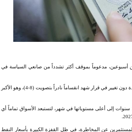
من أسبوعين، مدعوماً بموقف أكثر تشدداً من صانعي السياسة في
وفي ختام ولاية جيروم باول، أبقى الفيدرالي أسعار الفائدة دون تغيير في قرار شهد انقساماً نادراً بتصويت (8-4)، وهو الأكبر
ودفع هذا التحول عوائد سندات الخزانة لأجل عامين و10 سنوات إلى أعلى مستوياتها في شهر، لتستبعد الأسواق تماماً أي
 المستثمرين عن المخاطرة، في ظل القفزة الكبيرة بأسعار النفط