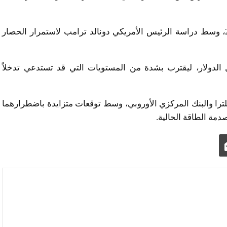
فقد سجل خام برنت مستويات تقارب ذروة يونيو 2022، وسط دراسة الرئيس الأمريكي دونالد ترامب لاستمرار الحصار
، تراجع الين الياباني مسجلاً 160.16 مقابل الدولار، ليقترب بشدة من المستويات التي قد تستدعي تدخلاً
ترا والبنك المركزي الأوروبي، وسط توقعات متزايدة باضطرارهما
دمة الطاقة الحالية.