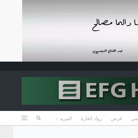
مي
فرص
رواد القارة
المزيد