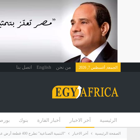
من نحن
English
اتصل بنا
الجمعة, أغسطس 7, 2026
الرئيسية
آخر الاخبار
أخبار القارة
بنوك
بورص
الصفحة الرئيسية
آخر الاخبار
“التنمية الصناعية” تطرح 400 قطعة أرض عبر منصة مصر الرقمية في 15 محافظة