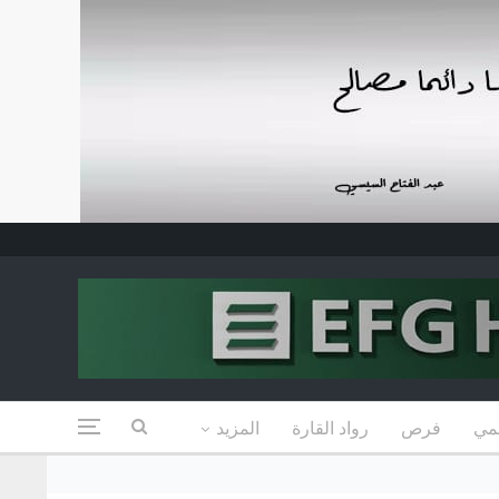
مي
فرص
رواد القارة
المزيد