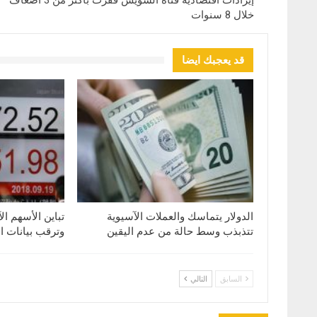
إيرادات اقتصادية قناة السويس قفزت بأكثر من 3 أضعاف
خلال 8 سنوات
قد يعجبك ايضا
الدولار يتماسك والعملات الآسيوية
تباين الأسهم ال
تتذبذب وسط حالة من عدم اليقين
وترقب بيانات ا
السابق
التالي