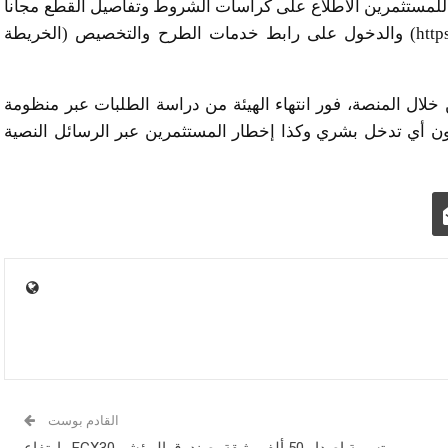
للمستثمرين الاطلاع على كراسات الشروط وتفاصيل القطع مجاناً
عبر موقع المنصة الجديد: (https://egyptindustrialhub.com) والدخول على رابط خدمات الطرح والتخصيص (الخريطة
 إعلان نتائج التخصيص يوم 29 يونيو من خلال المنصة، فور انتهاء الهيئة من دراسة الطلبات عبر منظومة
 دون أي تدخل بشري وكذا إخطار المستثمرين عبر الرسائل النصية
القادم بوست