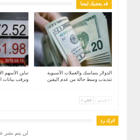
قد يعجبك ايضا
الدولار يتماسك والعملات الآسيوية
تباين الأسهم ال
تتذبذب وسط حالة من عدم اليقين
وترقب بيانات ا
السابق
التالي
اترك رد
لن يتم نشر عن