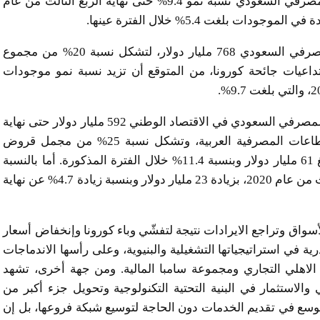
القطاعات المصرفية العربية وعليه فقد حقق القطاع المصرفي السعودي نسبة نمو 9.4% حتى نهاية الربع الثالث من عام
وبنتيجة ذلك بلغ حجم الموجودات المجمعة للقطاع المصرفي السعودي 768 مليار دولار، لتشكل نسبة 20% من مجموع
اعيات جائحة كورونا، من المتوقع أن تزيد نسبة نمو موجودات
وتابع: “وبالتوازي، بلغ حجم القروض التي ضخّها القطاع المصرفي السعودي في الاقتصاد الوطني 592 مليار دولار حتى نهاية
الربع الثالث من عام 2020، وهي الأكبر بين جميع القطاعات المصرفية العربية، وتشكل نسبة 25% من مجمل قروض
القطاع المصرفي العربي. وقد زادت هذه القروض بمبلغ 61 مليار دولار وبنسبة 11.4% خلال الفترة المذكورة. أما بالنسبة
للودائع، فقد بلغ حجمها 502 مليار دولار بنهاية الربع الثالث من عام 2020، بزيادة 23 مليار دولار وبنسبة زيادة 4.7% عن نهاية
اق وتراجع الايرادات نتيجة لتفشّي وباء كورونا وإنخفاض أسعار
 في استراتيجياتها التشغيلية والبنيوية، وعلى رأسها الاندماجات
 الاهلي التجاري ومجموعة سامبا المالية. ومن جهة أخرى، تشهد
لاستثمار في البنية التحتية التكنولوجية وتحويل جزء أكبر من
لتوسع في تقديم الخدمات دون الحاجة لتوسيع شبكة فروعها، بل إن