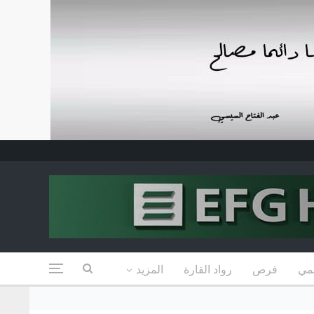
مي
فرص
رواد القارة
المزيد