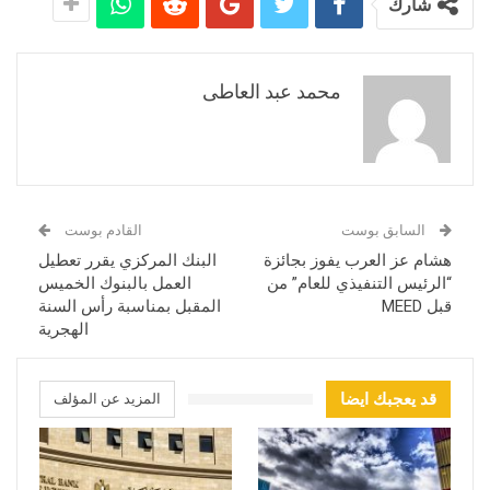
شارك
محمد عبد العاطى
السابق بوست
القادم بوست
هشام عز العرب يفوز بجائزة
البنك المركزي يقرر تعطيل
“الرئيس التنفيذي للعام” من
العمل بالبنوك الخميس
قبل MEED
المقبل بمناسبة رأس السنة
الهجرية
قد يعجبك ايضا
المزيد عن المؤلف