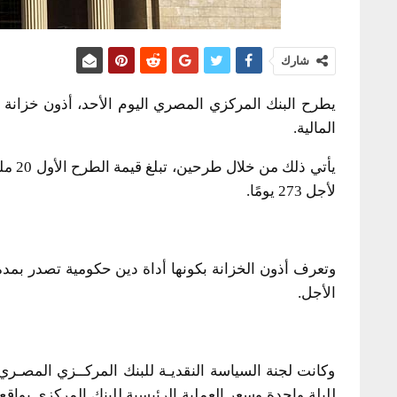
شارك
المالية.
لأجل 273 يومًا.
الأجل.
وكانت لجنة السياسة النقديـة للبنك المركــزي المصـر