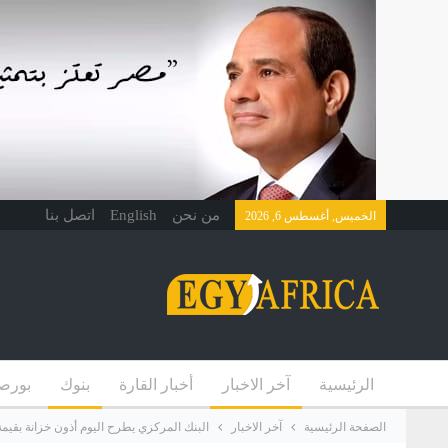
من نحن
English
اتصل بنا
الخميس, أغسطس 6, 2026
الرئيسية
آخر الاخبار
أخبار القارة
بنوك
بورص
الصفحة الرئيسية
آخر الاخبار
البنك المركزي يطرح اليوم أذون خزانة بقيمة 55 مليار جني