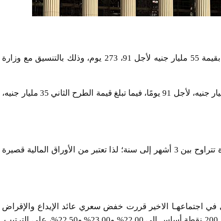
يطرح البنك المركزي المصري اليوم الأحد، أذون خزانة بقيمة 55 مليار جنيه لأجل 91، 273 يوم، وذلك بالتنسيق مع وزارة
يأتي ذلك من خلال طرحين، تبلغ قيمة الطرح الأول 20 مليار جنيه، لأجل 91 يومًا، فيما تبلغ قيمة الطرح الثاني 35 مليار جنيه،
وتعرف أذون الخزانة بكونها أداة دين حكومية تصدر بمدة تتراوح بين 3 أشهر إلى سنة؛ لذا تعتبر من الأوراق المالية قصيرة
ي في اجتماعهـا الاخير قررت خفض سعري عائد الإيداع والإقراض
لليلة واحدة وسعر العملية الرئيسية للبنك المركزي بواقع 200 نقطة أساس إلى 22.00% و23.00% و22.50%، على الترتيب.