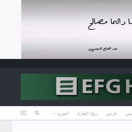
مي
فرص
رواد القارة
المزيد