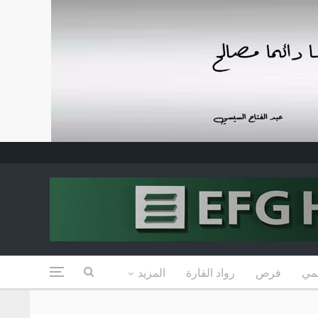
مي
فرص
رواد القارة
المزيد