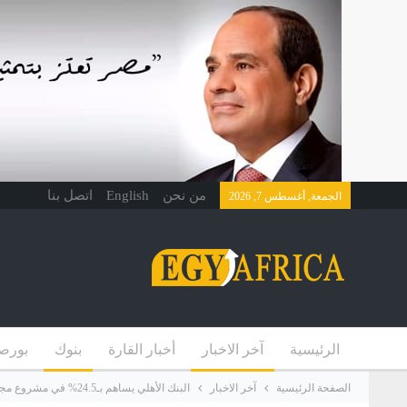
من نحن
English
اتصل بنا
الجمعة, أغسطس 7, 2026
الرئيسية
آخر الاخبار
أخبار القارة
بنوك
بورص
الصفحة الرئيسية
آخر الاخبار
البنك الأهلي يساهم بـ24.5% في مشروع مجموعة طلعت مصطفى “The Spine”