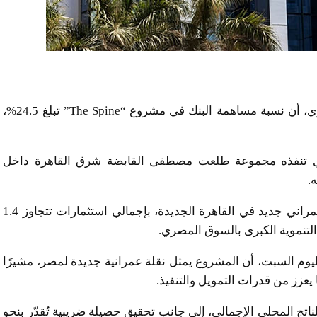
كشف يحيى أبو الفتوح، نائب رئيس البنك الأهلي المصري، أن نسبة مساهمة البنك في مشروع “The Spine” تبلغ 24.5%،
لال حفل إطلاق مشروع “The Spine” الذي تنفذه مجموعة طلعت مصطفى القابضة شرق القاهرة داخل
وأعلنت مجموعة طلعت مصطفى عن إطلاق مشروع عمراني جديد في القاهرة الجديدة، بإجمالي استثمارات تتجاوز 1.4
تنموية الكبرى بالسوق المصري.
م السبت، أن المشروع يمثل نقلة عمرانية جديدة لمصر، مشيرًا
 يعزز من قدرات التمويل والتنفيذ.
شروع من المتوقع أن يسهم بنحو 1% من الناتج المحلي الإجمالي، إلى جانب تحقيق حصيلة ضريبية تُقدّر بنحو