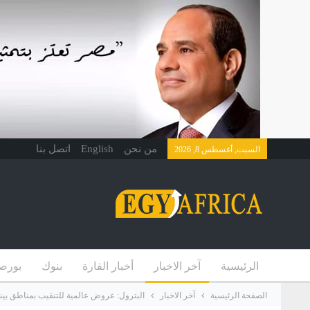
من نحن
English
اتصل بنا
السبت, أغسطس 8, 2026
الرئيسية
آخر الاخبار
أخبار القارة
بنوك
بورص
الصفحة الرئيسية
آخر الاخبار
البترول: عروض عالمية للتنقيب بمناطق بين