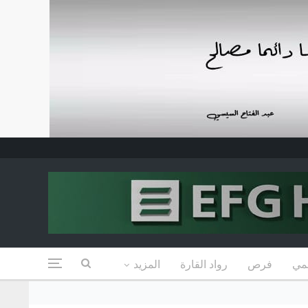
مي
فرص
رواد القارة
المزيد