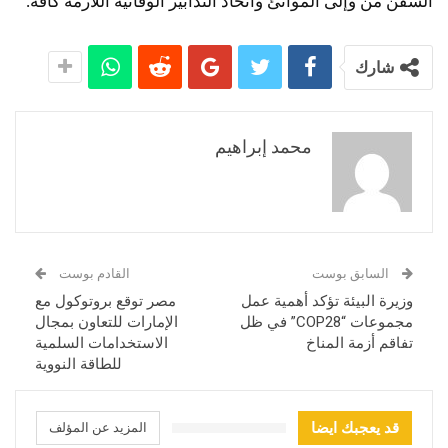
السفن من وإلى الموانئ واتخاذ التدابير الوقائية اللازمة كافة.
شارك
محمد إبراهيم
السابق بوست
القادم بوست
وزيرة البيئة تؤكد أهمية عمل
مصر توقع بروتوكول مع
مجموعات “COP28” في ظل
الإمارات للتعاون بمجال
تفاقم أزمة المناخ
الاستخدامات السلمية
للطاقة النووية
قد يعجبك ايضا
المزيد عن المؤلف