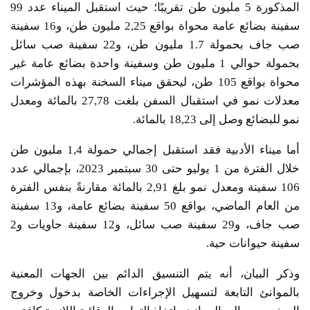
المذكورة 5 مليون طن تقريبًا؛ حيث استقبل الميناء عدد 99
سفينة بضائع عامة محواة بواقع 2,25 مليون طن، و16 سفينة
صب جاف بحمولة 1.7 مليون طن، و22 سفينة صب سائل
بحمولة حوالي 1 مليون طن وسفينة واحدة بضائع عامة غير
محواة بواقع 105 طن، ليحقق ميناء السخنة بهذه المؤشرات
معدلات نمو في استقبال السفن بلغت 27,78 بالمائة ومعدل
نمو للبضائع وصل إلى 18,23 بالمائة.
أما ميناء الأدبية فقد استقبل إجمالي حمولة 1,4 مليون طن
خلال الفترة من 1 يوليو حتى 30 سبتمبر 2023، بإجمالي عدد
106 سفينة ومعدل نمو بلغ 2,91 بالمائة مقارنةً بنفس الفترة
من العام الماضي، بواقع 50 سفينة بضائع عامة، و13 سفينة
صب جاف، و29 سفينة صب سائل، و12 سفينة حاويات و2
سفينة حيوانات حية.
وذكر البيان، أنه يتم التنسيق الدائم بين الجهات المعنية
بالموانئ التابعة لتسهيل الإجراءات الخاصة بدخول وخروج