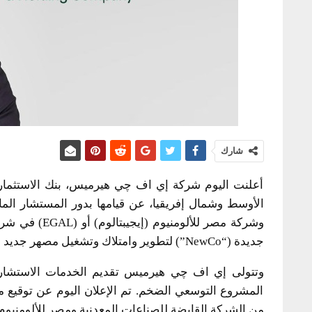
شارك
أعلنت اليوم شركة إي اف چي هيرميس، بنك الاستثمار
وشركة مصر للأ
جديدة (“NewCo”) لتطوير وامتلاك وتشغيل مصهر جديد للألومنيوم الخام الأولي في مجمع نجع حمادي.
وتتولى إي اف چي هيرميس تقديم الخدمات الاستشارية
المشروع التوسعي الضخم. تم الإعلان اليوم عن توقيع
من الشركة القابضة للصناعات المعدنية ومصر للألومنيوم