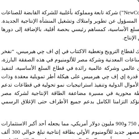
ومن خلال الشراكة، ستكون شركة المشروع الجديدة (“NewCo”) شركة تابعة ومملوكة بأغلبية للشركة القابضة للصناعات
 المسؤول عن تطوير وامتلاك وتشغيل المنشأة الإنتاجية الجديدة.
سلع الأساسية، كمساهم رئيسي بحصة أقلية، بالإضافة إلى دورها
لإنتاج.
 لقطاع الترويج وتغطية الاكتتاب في إي اف چي هيرميس، “نفخر
صناعات المعدنية وشركة مصر للألومنيوم في هذه الصفقة البارزة،
عالمي وشركة عالمية رائدة في قطاع السلع الأساسية، لتنفيذ
قدرة إي إف چي هيرميس على هيكلة أطر تمويلية معقدة وذات
الأموال الدولية وتنفيذ استراتيجيات نمو تحولية في قطاعات تدعم
 محطة محورية في مسيرة مضاعفة الطاقة الإنتاجية لشركة مصر
نؤكد التزامنا الكامل بدعم جميع الأطراف حتى الإغلاق الرسمي
يُقدر إجمالي التكلفة الاستثمارية للمشروع التوسعي بين 750 و900 مليون دولار أمريكي، مما يجعله أحد أكبر الاستثمارات
الرأسمالية في تاريخ الشركة. ويتضمن المشروع إنشاء مصهر جديد للألومنيوم الأولي بطاقة إنتاجية تبلغ حوالي 300 ألف