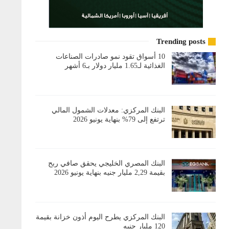
Trending posts
10 أسواق تقود نمو صادرات الصناعات
الغذائية لـ1.65 مليار دولار بـ6 أشهر
البنك المركزي: معدلات الشمول المالي
ترتفع إلى 79% بنهاية يونيو 2026
البنك المصري الخليجي يحقق صافي ربح
بقيمة 2,29 مليار جنيه بنهاية يونيو 2026
البنك المركزي يطرح اليوم أذون خزانة بقيمة
120 مليار جنيه