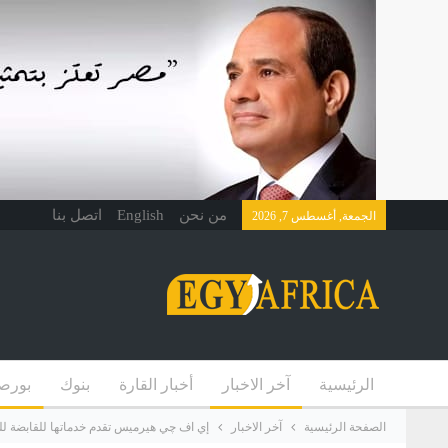
من نحن
English
اتصل بنا
الجمعة, أغسطس 7, 2026
الرئيسية
آخر الاخبار
أخبار القارة
بنوك
بورص
الصفحة الرئيسية
آخر الاخبار
إي اف چي هيرميس تقدم خدماتها للقابضة للص