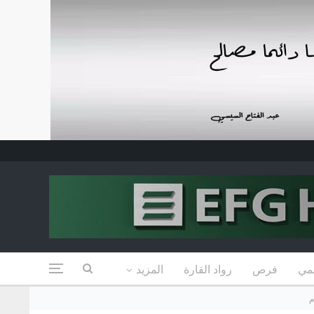
مي
فرص
رواد القارة
المزيد
م