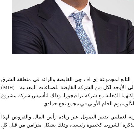
 التابع لمجموعة إي اف چي القابضة والرائد في منطقة الشرق
الأوسط وشمال إفريقيا، عن قيامها بدور المستشار المالي الأوحد لكل من الشركة القابضة للصناعات المعدنية (MIH)
لومنيوم (إيجيبتالوم) أو (EGAL) في شراكتهما المُعلنة مع شركة ترافيجورا، وذلك لتأسيس شركة مشروع
 لعمليتي تدبير التمويل عبر زيادة رأس المال والقروض لهذا
 مذكرة الشروط كخطوة رئيسية، وذلك بشكل متزامن من قبل كلٍ
.