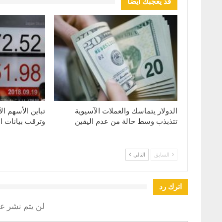
قد يعجبك ايضا
الدولار يتماسك والعملات الآسيوية
تباين الأسهم ال
تتذبذب وسط حالة من عدم اليقين
وترقب بيانات ا
السابق
التالي
اترك رد
لن يتم نشر عن