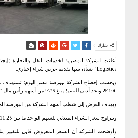
شارك
Logistics” بشأن نيتها تقديم عرض شراء إجباري.
100%، وبحد أدنى للتنفيذ يبلغ 75% من أسهم رأس مال “إيجيترانس” المقيدة بالبورصة المصرية.
​ويهدف العرض إلى شطب أسهم الشركة من البورصة الم
​ويتراوح سعر الشراء المبدئي للسهم الواحد ما بين 11.25 جنيه و12.25 جنيه.
و​أوضحت الشركة أن السعر المعروض قابل للتغيير بناء