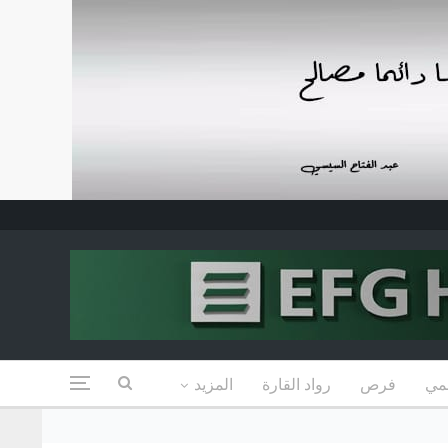
مي
فرص
رواد القارة
المزيد