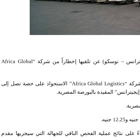
أعلنت الشركة المصرية لخدمات النقل والتجارة (إيجيترانس – نوسكو) عن تلقيها إخطاراً من شركة “Africa Global
​وبحسب إفصاح الشركة لبورصة مصر اليوم؛ تستهدف شركة “Africa Global Logistics” الاستحواذ على حصة تصل إلى
صرية.
ً على نتائج عملية الفحص النافي للجهالة التي سيجريها مقدم