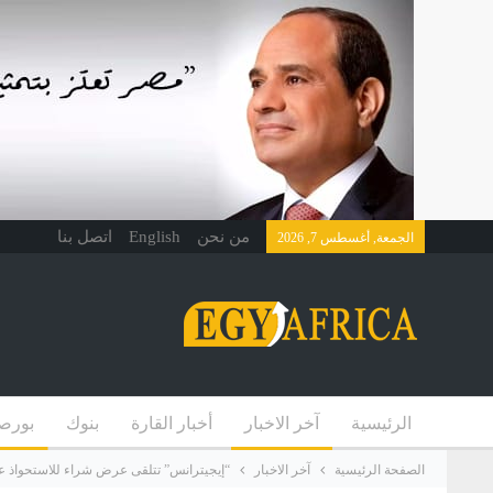
من نحن
English
اتصل بنا
الجمعة, أغسطس 7, 2026
الرئيسية
آخر الاخبار
أخبار القارة
بنوك
بورص
الصفحة الرئيسية
آخر الاخبار
“إيجيترانس” تتلقى عرض شراء للاستحواذ ع