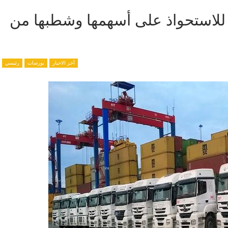
للاستحواذ على أسهمها وشطبها من
آخر الاخبار
بورصات
رئيسي