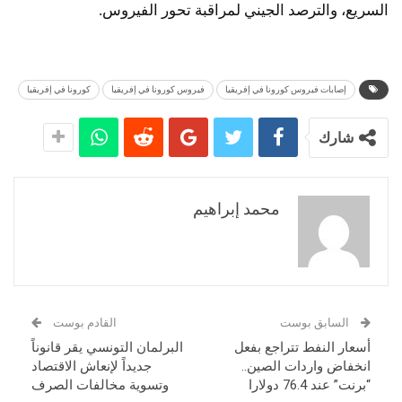
السريع، والترصد الجيني لمراقبة تحور الفيروس.
إصابات فيروس كورونا في إفريقيا
فيروس كورونا في إفريقيا
كورونا في إفريقيا
شارك
محمد إبراهيم
السابق بوست
القادم بوست
أسعار النفط تتراجع بفعل
البرلمان التونسي يقر قانوناً
انخفاض واردات الصين..
جديداً لإنعاش الاقتصاد
“برنت” عند 76.4 دولارا
وتسوية مخالفات الصرف