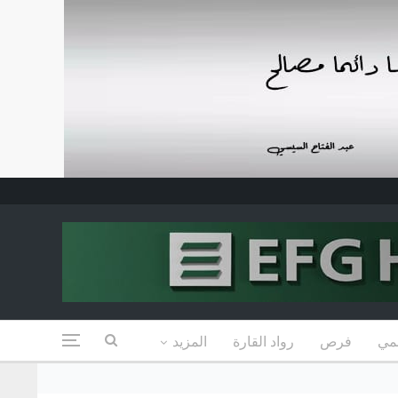
مي
فرص
رواد القارة
المزيد