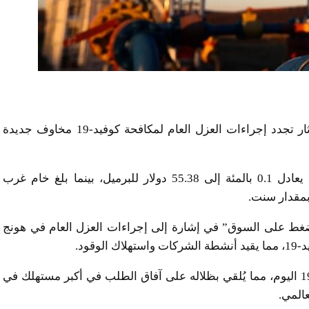
تراجعت أسعار النفط للجلسة الثانية على التوالي، إذ أثار تجدد إجراءات العزل العام لمكافحة كوفيد-19 مخاوف جديدة
وخسرت العقود الآجلة لخام برنت ثمانية سنتات أو ما يعادل 0.1 بالمئة إلى 55.38 دولار للبرميل، بينما بلغ خام غرب
ط على السوق” في إشارة إلى إجراءات العزل العام في هونج
قود.
وأعلنت الصين عن قفزة في الإصابات الجديدة بكوفيد-19 اليوم، مما يُلقي بظلاله على آفاق الطلب في أكبر مستهلك في
عالمي.