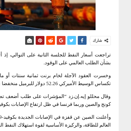
شارك
بشأن الطلب العالمي على الوقود.
تكساس الوسيط الأميركي 52.26 دولار للبرميل منخفضا بمقدار سنت.
وقال محللو إيه.إن.زد “المؤشرات على طلب أضعف تضغ
كونج والصين وربما فرنسا في ظل ارتفاع الإصابات بكوفيد-19، مما يقيد أنشطة الشركات واستهلاك الو
العالم للطاقة، والركيزة الأساسية لقوة استهلاك النفط ال