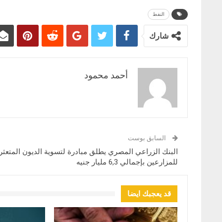
النفط
شارك
أحمد محمود
السابق بوست
البنك الزراعي المصري يطلق مبادرة لتسوية الديون المتعثر
للمزارعين بإجمالي 6,3 مليار جنيه
قد يعجبك ايضا