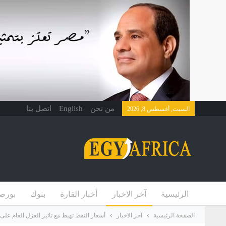
من نحن
English
اتصل بنا
السبت, أغسطس 8, 2026
الرئيسية
آخر الاخبار
أخبار القارة
بنوك
بورص
الصفحة الرئيسية
آخر الاخبار
أسعار النفط تهبط مع تاثير العزل العام على