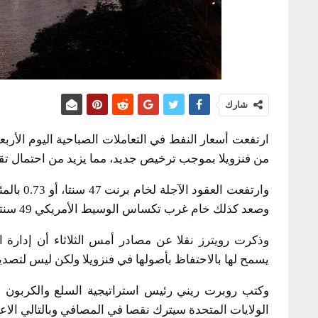
شارك
ارتفعت أسعار النفط في التعاملات الصباحية اليوم الأرب
من فنزويلا بموجب ترخيص جديد، مما يزيد من احتمال 
وصعد كذلك خام غرب تكساس الوسيط الأمريكي 49 سنتا، أو نحو 0.8 بالمئة، إلى 61.38 دولار للبرميل.
وذكرت رويترز نقلا عن مصادر أمس الثلاثاء أن إدارة
يسمح لها بالاحتفاظ بأصولها في فنزويلا ولكن ليس لتصدي
وكتب روبرت ريني رئيس استراتيجية السلع والكربون 
الولايات المتحدة سيترك نقصا في المصافي وبالتالي الاع