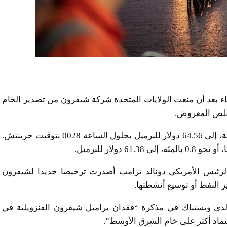
عاء بعد أن منعت الولايات المتحدة شركة شيفرون من تصدير الخام
تقلص المعروض.
وارتفعت العقود الآجلة لخام برنت 47 سنتا، أو 0.73 بالمئة، إلى 64.56 دولار للبرميل بحلول الساعة 0028 بتوقيت جرينتش.
 الرئيس الأمريكي دونالد ترامب أصدرت ترخيصا جديدا لشيفرون
ر النفط أو توسيع أنشطتها.
لدى ويستباك في مذكرة “فقدان براميل شيفرون الفنزويلية في
تماد أكثر على خام الشرق الأوسط”.