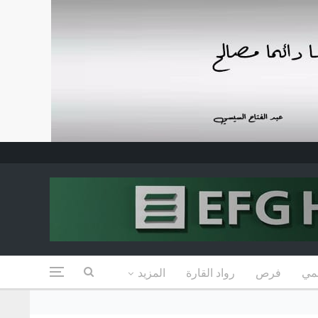
مي
فرص
رواد القارة
المزيد