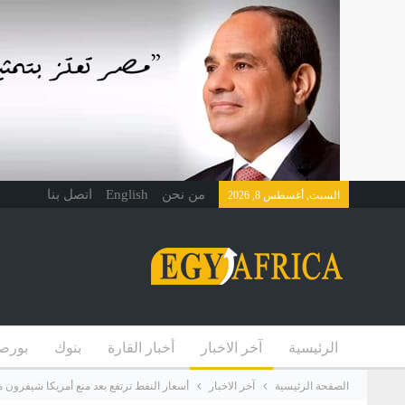
من نحن
English
اتصل بنا
السبت, أغسطس 8, 2026
الرئيسية
آخر الاخبار
أخبار القارة
بنوك
بورص
الصفحة الرئيسية
آخر الاخبار
أسعار النفط ترتفع بعد منع أمريكا شيفرون م