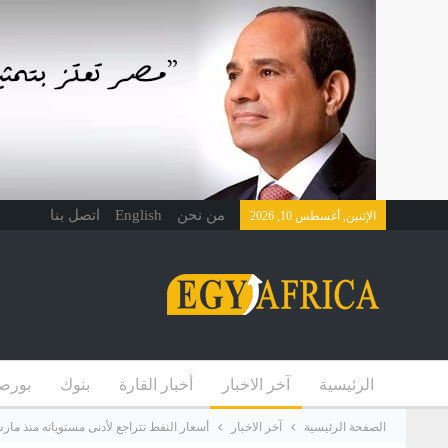
من نحن
English
اتصل بنا
الإثنين, أغسطس 10, 2026
الرئيسية
آخر الاخبار
أخبار القارة
بنوك
بورص
الصفحة الرئيسية
آخر الاخبار
أسعار النفط تتراجع لأدنى مستوياته منذ مار