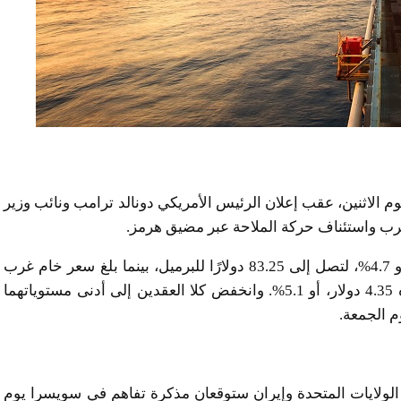
 الاثنين، عقب إعلان الرئيس الأمريكي دونالد ترامب ونائب وزير
لحرب واستئناف حركة الملاحة عبر مضيق هرمز.
وتراجعت العقود الآجلة لخام برنت بمقدار 4.08 دولار، أو 4.7%، لتصل إلى 83.25 دولارًا للبرميل، بينما بلغ سعر خام غرب
تكساس الوسيط الأمريكي 80.53 دولارًا، بانخفاض قدره 4.35 دولار، أو 5.1%. وانخفض كلا العقدين إلى أدنى مستوياتهما
الولايات المتحدة وإيران ستوقعان مذكرة تفاهم في سويسرا يوم