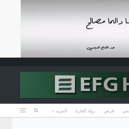
مي
فرص
رواد القارة
المزيد