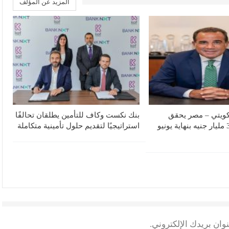
المزيد عن المؤلف
لكويتي – مصر يحقق
بنك نكست وكاف للتأمين يطلقان تحالفًا
صافي أرباح 3.1 مليار جنيه بنهاية يونيو
استراتيجيًا لتقديم حلول تأمينية متكاملة
وان بريدك الإلكتروني.