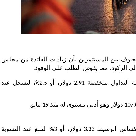
هبطت العقود الآجلة للنفط حوالي 3% وسط مخاوف بين المستثمرين بأن زيادات الفائ
 إلى الركود، مما يقوض الطلب على الوقود.
وأنهت عقود خام برنت لأقرب استحقاق جلسة التداول منخفضة 2.91 دولار، أو 2.5%، 
وتراجعت عقود خام القياس الأمريكي غرب تكساس الوسيط 3.33 دولار، أو 3%، لتبلغ ع