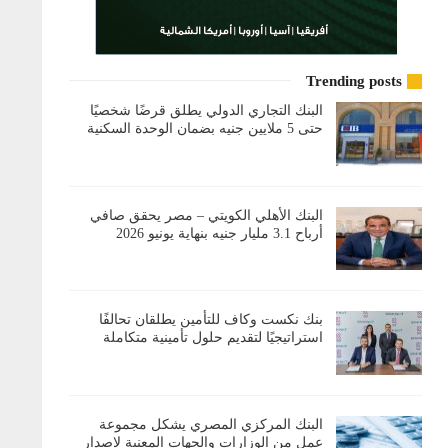
Trending posts
البنك التجاري الدولي يطلق قرضًا شخصيًا
حتى 5 ملايين جنيه بضمان الوحدة السكنية
البنك الأهلي الكويتي – مصر يحقق صافي
أرباح 3.1 مليار جنيه بنهاية يونيو 2026
بنك نكست وكاف للتأمين يطلقان تحالفًا
استراتيجيًا لتقديم حلول تأمينية متكاملة
البنك المركزي المصري يشكل مجموعة
عمل من الوزارات والجهات المعنية لإصدار