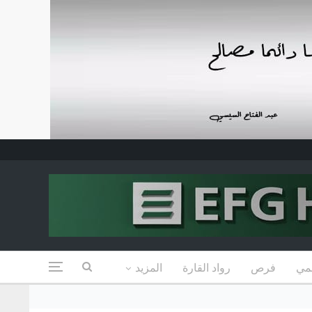
مي
فرص
رواد القارة
المزيد