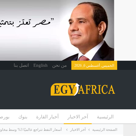
من نحن
English
اتصل بنا
الخميس, أغسطس 6, 2026
الرئيسية
آخر الاخبار
أخبار القارة
بنوك
بورص
الصفحة الرئيسية
آخر الاخبار
أسعار النفط تتراجع عالميًا 3% وسط مخاوف حيال الطلب على الوقود