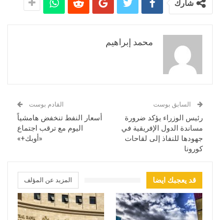
شارك
محمد إبراهيم
السابق بوست
القادم بوست
رئيس الوزراء يؤكد ضرورة
أسعار النفط تنخفض هامشياً
مساندة الدول الإفريقية في
اليوم مع ترقب اجتماع
جهودها للنفاذ إلى لقاحات
«أوبك+»
كورونا
قد يعجبك ايضا
المزيد عن المؤلف